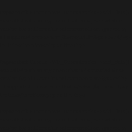
Deprecated
: Function WP_Dependencies->add_data()
was called with an argument that is
deprecated
since
version 6.9.0! IE conditional comments are ignored by
all supported browsers. in
/home/calvin/kpab.co.id/wp-
includes/functions.php
on line
6170
Deprecated
: Function WP_Dependencies->add_data()
was called with an argument that is
deprecated
since
version 6.9.0! IE conditional comments are ignored by
all supported browsers. in
/home/calvin/kpab.co.id/wp-
includes/functions.php
on line
6170
Deprecated
: Function WP_Dependencies->add_data()
was called with an argument that is
deprecated
since
version 6.9.0! IE conditional comments are ignored by