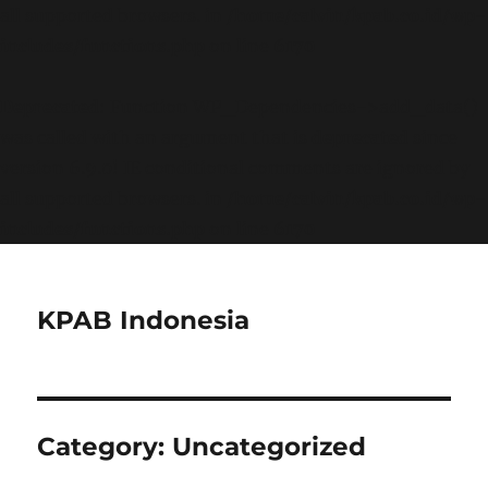
all supported browsers. in
/home/calvin/kpab.co.id/wp-
includes/functions.php
on line
6170
Deprecated
: Function WP_Dependencies->add_data()
was called with an argument that is
deprecated
since
version 6.9.0! IE conditional comments are ignored by
all supported browsers. in
/home/calvin/kpab.co.id/wp-
includes/functions.php
on line
6170
KPAB Indonesia
Category:
Uncategorized