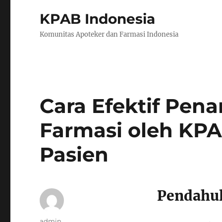
KPAB Indonesia
Komunitas Apoteker dan Farmasi Indonesia
Cara Efektif Pen
Farmasi oleh KP
Pasien
Pendahu
Author
admin