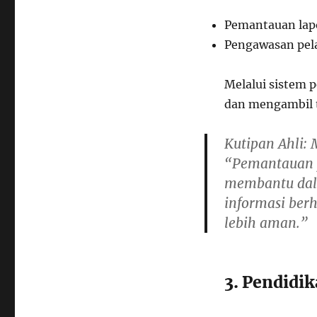
Pemantauan lapo
Pengawasan pela
Melalui sistem 
dan mengambil t
Kutipan Ahli
: 
“Pemantauan y
membantu dala
informasi ber
lebih aman.”
3. Pendidik