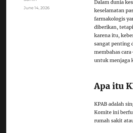
Dalam dunia kes
Posted
June 14, 2026
keselamatan pas
on
farmakologis ya
diberikan, tetap
karena itu, keb
sangat penting 
membahas cara-c
untuk menjaga k
Apa itu 
KPAB adalah sin
Komite ini berf
rumah sakit atau