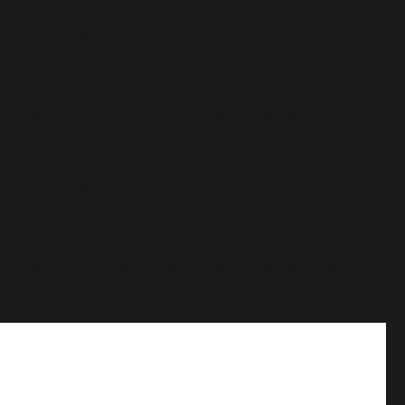
sion 6.9.0! IE conditional comments are ignored by all
sion 6.9.0! IE conditional comments are ignored by all
sion 6.9.0! IE conditional comments are ignored by all
sion 6.9.0! IE conditional comments are ignored by all