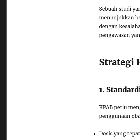
Sebuah studi ya
menunjukkan bah
dengan kesalaha
pengawasan yang
Strategi
1. Standar
KPAB perlu men
penggunaan obat
Dosis yang tepa