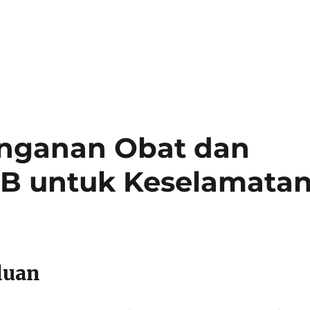
anganan Obat dan
AB untuk Keselamata
luan