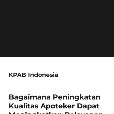
all supported browsers. in
/home/calvin/kpab.co.id/wp-
includes/functions.php
on line
6170
Deprecated
: Function WP_Dependencies->add_data()
was called with an argument that is
deprecated
since
version 6.9.0! IE conditional comments are ignored by
all supported browsers. in
/home/calvin/kpab.co.id/wp-
includes/functions.php
on line
6170
KPAB Indonesia
Bagaimana Peningkatan
Kualitas Apoteker Dapat