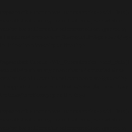
Deprecated
: Function WP_Dependencies->add_data()
was called with an argument that is
deprecated
since
version 6.9.0! IE conditional comments are ignored by
all supported browsers. in
/home/calvin/kpab.co.id/wp-
includes/functions.php
on line
6170
Deprecated
: Function WP_Dependencies->add_data()
was called with an argument that is
deprecated
since
version 6.9.0! IE conditional comments are ignored by
all supported browsers. in
/home/calvin/kpab.co.id/wp-
includes/functions.php
on line
6170
Deprecated
: Function WP_Dependencies->add_data()
was called with an argument that is
deprecated
since
version 6.9.0! IE conditional comments are ignored by