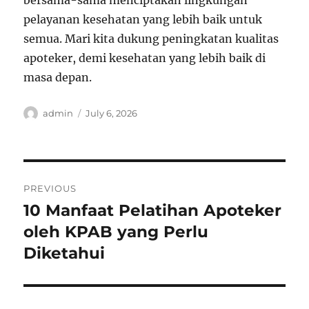
bersama-sama menciptakan lingkungan
pelayanan kesehatan yang lebih baik untuk
semua. Mari kita dukung peningkatan kualitas
apoteker, demi kesehatan yang lebih baik di
masa depan.
Author
Posted
admin
July 6, 2026
on
Post
PREVIOUS
navigation
10 Manfaat Pelatihan Apoteker
Previous
post:
oleh KPAB yang Perlu
Diketahui