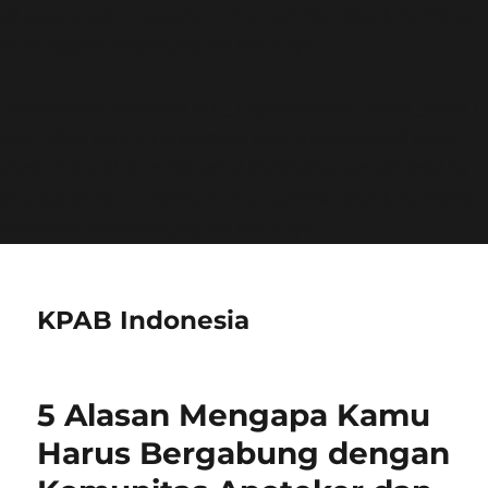
all supported browsers. in
/home/calvin/kpab.co.id/wp-
includes/functions.php
on line
6170
Deprecated
: Function WP_Dependencies->add_data()
was called with an argument that is
deprecated
since
version 6.9.0! IE conditional comments are ignored by
all supported browsers. in
/home/calvin/kpab.co.id/wp-
includes/functions.php
on line
6170
KPAB Indonesia
5 Alasan Mengapa Kamu
Harus Bergabung dengan