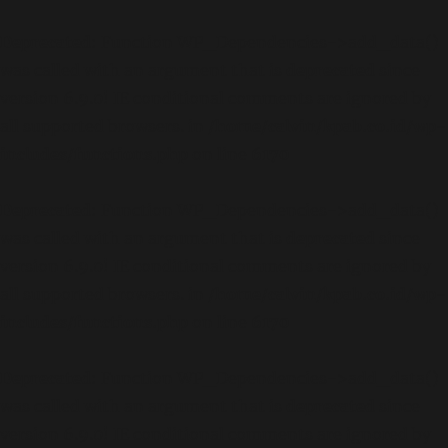
Deprecated
: Function WP_Dependencies->add_data()
was called with an argument that is
deprecated
since
version 6.9.0! IE conditional comments are ignored by
all supported browsers. in
/home/calvin/kpab.co.id/wp-
includes/functions.php
on line
6170
Deprecated
: Function WP_Dependencies->add_data()
was called with an argument that is
deprecated
since
version 6.9.0! IE conditional comments are ignored by
all supported browsers. in
/home/calvin/kpab.co.id/wp-
includes/functions.php
on line
6170
Deprecated
: Function WP_Dependencies->add_data()
was called with an argument that is
deprecated
since
version 6.9.0! IE conditional comments are ignored by