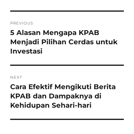
Post
PREVIOUS
navigation
5 Alasan Mengapa KPAB
Previous
post:
Menjadi Pilihan Cerdas untuk
Investasi
NEXT
Cara Efektif Mengikuti Berita
Next
post:
KPAB dan Dampaknya di
Kehidupan Sehari-hari