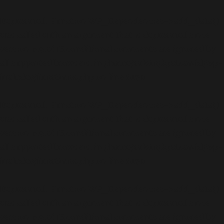
Deprecated
: Function WP_Dependencies->add_data()
was called with an argument that is
deprecated
since
version 6.9.0! IE conditional comments are ignored by
all supported browsers. in
/home/calvin/kpab.co.id/wp-
includes/functions.php
on line
6170
Deprecated
: Function WP_Dependencies->add_data()
was called with an argument that is
deprecated
since
version 6.9.0! IE conditional comments are ignored by
all supported browsers. in
/home/calvin/kpab.co.id/wp-
includes/functions.php
on line
6170
Deprecated
: Function WP_Dependencies->add_data()
was called with an argument that is
deprecated
since
version 6.9.0! IE conditional comments are ignored by