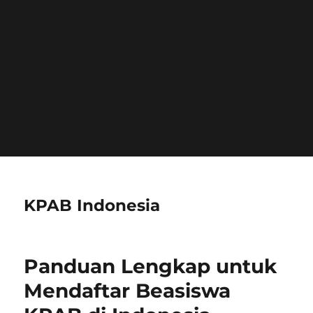
all supported browsers. in
/home/calvin/kpab.co.id/wp-
includes/functions.php
on line
6170
Deprecated
: Function WP_Dependencies->add_data()
was called with an argument that is
deprecated
since
version 6.9.0! IE conditional comments are ignored by
all supported browsers. in
/home/calvin/kpab.co.id/wp-
includes/functions.php
on line
6170
KPAB Indonesia
Panduan Lengkap untuk
Mendaftar Beasiswa