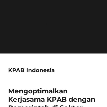
all supported browsers. in
/home/calvin/kpab.co.id/wp-
includes/functions.php
on line
6170
Deprecated
: Function WP_Dependencies->add_data()
was called with an argument that is
deprecated
since
version 6.9.0! IE conditional comments are ignored by
all supported browsers. in
/home/calvin/kpab.co.id/wp-
includes/functions.php
on line
6170
KPAB Indonesia
Mengoptimalkan
Kerjasama KPAB dengan