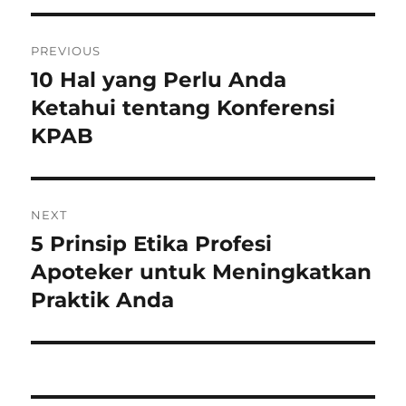
Post
PREVIOUS
navigation
10 Hal yang Perlu Anda
Previous
post:
Ketahui tentang Konferensi
KPAB
NEXT
5 Prinsip Etika Profesi
Next
post:
Apoteker untuk Meningkatkan
Praktik Anda