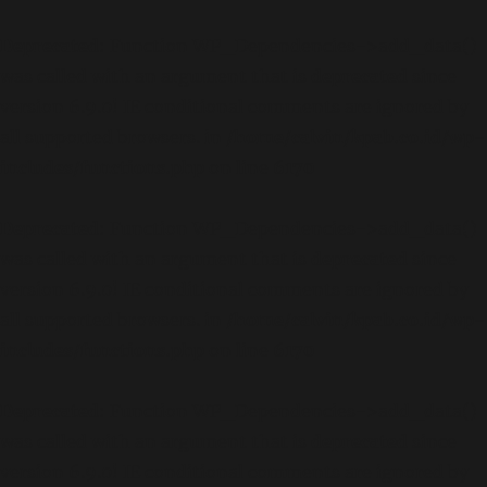
Deprecated
: Function WP_Dependencies->add_data()
was called with an argument that is
deprecated
since
version 6.9.0! IE conditional comments are ignored by
all supported browsers. in
/home/calvin/kpab.co.id/wp-
includes/functions.php
on line
6170
Deprecated
: Function WP_Dependencies->add_data()
was called with an argument that is
deprecated
since
version 6.9.0! IE conditional comments are ignored by
all supported browsers. in
/home/calvin/kpab.co.id/wp-
includes/functions.php
on line
6170
Deprecated
: Function WP_Dependencies->add_data()
was called with an argument that is
deprecated
since
version 6.9.0! IE conditional comments are ignored by