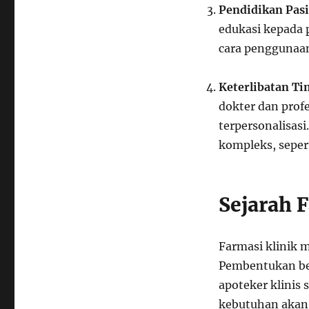
Pendidikan Pas
edukasi kepada 
cara penggunaan
Keterlibatan T
dokter dan prof
terpersonalisas
kompleks, sepert
Sejarah F
Farmasi klinik 
Pembentukan be
apoteker klinis
kebutuhan akan 