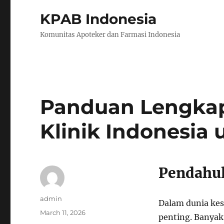
KPAB Indonesia
Komunitas Apoteker dan Farmasi Indonesia
Panduan Lengka
Klinik Indonesia 
Pendahu
Author
admin
Dalam dunia kes
Posted
March 11, 2026
penting. Banya
on