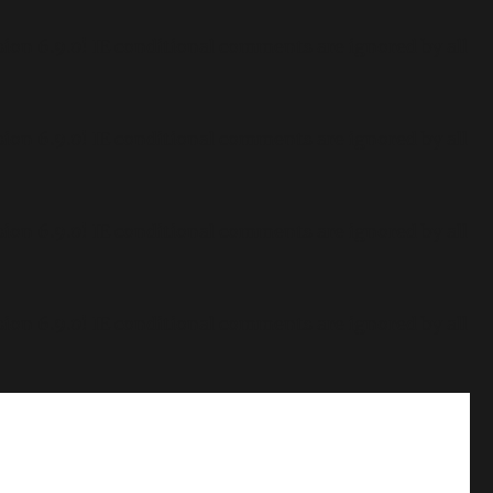
sion 6.9.0! IE conditional comments are ignored by all
sion 6.9.0! IE conditional comments are ignored by all
sion 6.9.0! IE conditional comments are ignored by all
sion 6.9.0! IE conditional comments are ignored by all