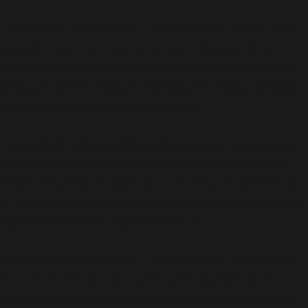
Deprecated
: Function WP_Dependencies->add_data()
was called with an argument that is
deprecated
since
version 6.9.0! IE conditional comments are ignored by
all supported browsers. in
/home/calvin/kpab.co.id/wp-
includes/functions.php
on line
6170
Deprecated
: Function WP_Dependencies->add_data()
was called with an argument that is
deprecated
since
version 6.9.0! IE conditional comments are ignored by
all supported browsers. in
/home/calvin/kpab.co.id/wp-
includes/functions.php
on line
6170
Deprecated
: Function WP_Dependencies->add_data()
was called with an argument that is
deprecated
since
version 6.9.0! IE conditional comments are ignored by