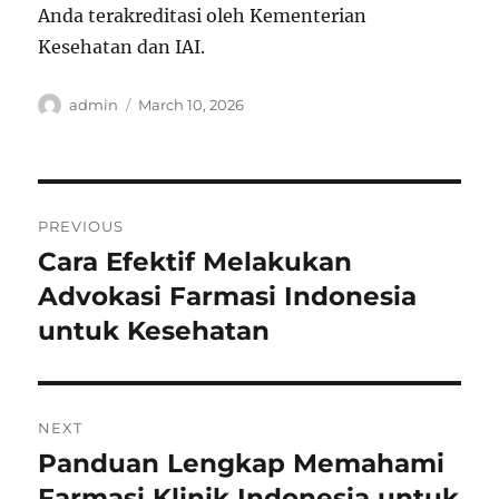
Anda terakreditasi oleh Kementerian
Kesehatan dan IAI.
Author
Posted
admin
March 10, 2026
on
Post
PREVIOUS
navigation
Cara Efektif Melakukan
Previous
post:
Advokasi Farmasi Indonesia
untuk Kesehatan
NEXT
Panduan Lengkap Memahami
Next
post:
Farmasi Klinik Indonesia untuk