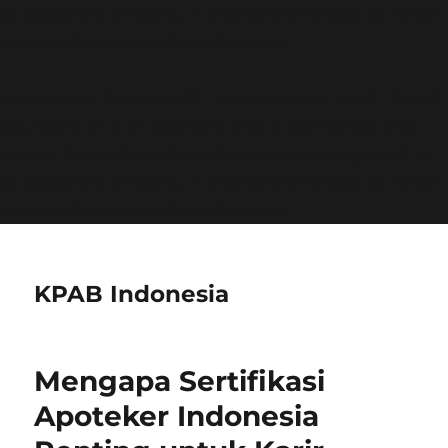
all supported browsers. in
/home/calvin/kpab.co.id/wp-
includes/functions.php
on line
6170
Deprecated
: Function WP_Dependencies->add_data()
was called with an argument that is
deprecated
since
version 6.9.0! IE conditional comments are ignored by
all supported browsers. in
/home/calvin/kpab.co.id/wp-
includes/functions.php
on line
6170
KPAB Indonesia
Mengapa Sertifikasi
Apoteker Indonesia