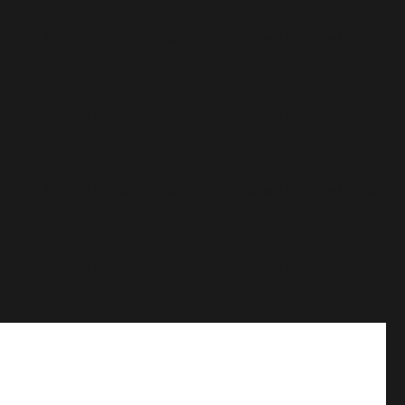
sion 6.9.0! IE conditional comments are ignored by all
sion 6.9.0! IE conditional comments are ignored by all
sion 6.9.0! IE conditional comments are ignored by all
sion 6.9.0! IE conditional comments are ignored by all