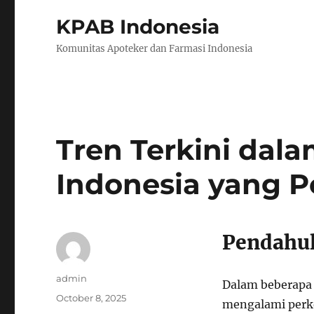
KPAB Indonesia
Komunitas Apoteker dan Farmasi Indonesia
Tren Terkini dala
Indonesia yang P
Pendahu
Author
admin
Dalam beberapa t
Posted
October 8, 2025
mengalami perke
on