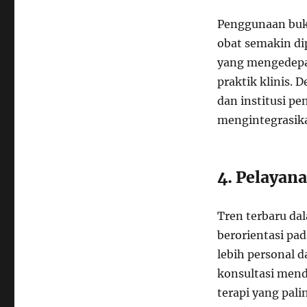
Penggunaan buk
obat semakin di
yang mengedepa
praktik klinis. 
dan institusi pe
mengintegrasika
4. Pelayan
Tren terbaru da
berorientasi pa
lebih personal 
konsultasi men
terapi yang pal