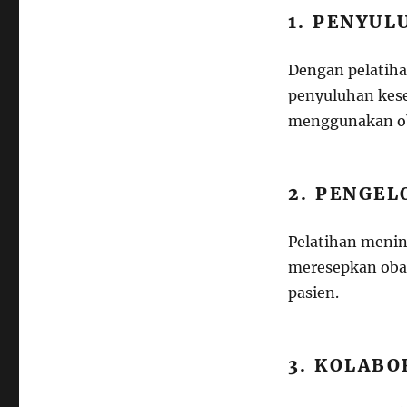
1. PENYU
Dengan pelatih
penyuluhan kese
menggunakan oba
2. PENGEL
Pelatihan meni
meresepkan obat
pasien.
3. KOLABO