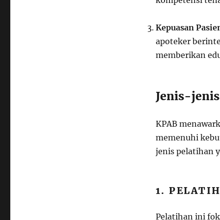
kompetensi tena
Kepuasan Pasie
apoteker berint
memberikan edu
Jenis-jeni
KPAB menawarka
memenuhi kebutu
jenis pelatihan 
1. PELATI
Pelatihan ini f