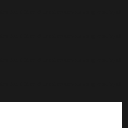
sion 6.9.0! IE conditional comments are ignored by all
sion 6.9.0! IE conditional comments are ignored by all
sion 6.9.0! IE conditional comments are ignored by all
sion 6.9.0! IE conditional comments are ignored by all