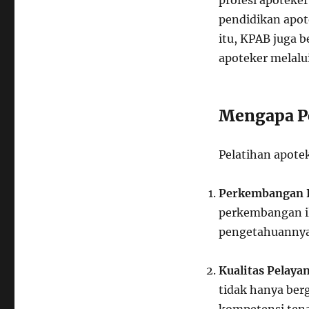
profesi apoteke
pendidikan apote
itu, KPAB juga 
apoteker melalu
Mengapa Pe
Pelatihan apotek
Perkembangan I
perkembangan il
pengetahuannya 
Kualitas Pelaya
tidak hanya berg