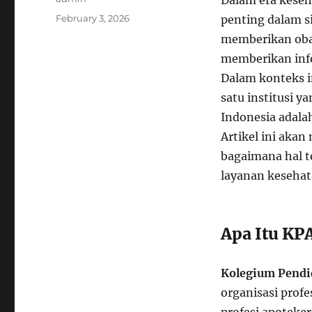
Dalam era keseh
Posted
February 3, 2026
penting dalam s
on
memberikan obat
memberikan info
Dalam konteks in
satu institusi y
Indonesia adal
Artikel ini aka
bagaimana hal t
layanan kesehat
Apa Itu KP
Kolegium Pendi
organisasi prof