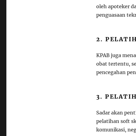
oleh apoteker d
penguasaan tek
2. PELATI
KPAB juga menaw
obat tertentu, s
pencegahan pen
3. PELATI
Sadar akan pen
pelatihan soft s
komunikasi, neg