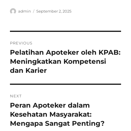
Author
Posted
admin
September 2, 2025
on
Post
PREVIOUS
navigation
Pelatihan Apoteker oleh KPAB:
Previous
post:
Meningkatkan Kompetensi
dan Karier
NEXT
Peran Apoteker dalam
Next
post:
Kesehatan Masyarakat:
Mengapa Sangat Penting?