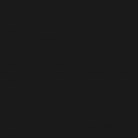
Deprecated
: Function WP_Dependencies->add_data()
was called with an argument that is
deprecated
since
version 6.9.0! IE conditional comments are ignored by
all supported browsers. in
/home/calvin/kpab.co.id/wp-
includes/functions.php
on line
6170
Deprecated
: Function WP_Dependencies->add_data()
was called with an argument that is
deprecated
since
version 6.9.0! IE conditional comments are ignored by
all supported browsers. in
/home/calvin/kpab.co.id/wp-
includes/functions.php
on line
6170
Deprecated
: Function WP_Dependencies->add_data()
was called with an argument that is
deprecated
since
version 6.9.0! IE conditional comments are ignored by