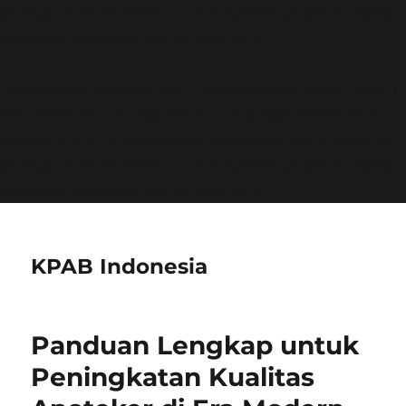
all supported browsers. in
/home/calvin/kpab.co.id/wp-
includes/functions.php
on line
6170
Deprecated
: Function WP_Dependencies->add_data()
was called with an argument that is
deprecated
since
version 6.9.0! IE conditional comments are ignored by
all supported browsers. in
/home/calvin/kpab.co.id/wp-
includes/functions.php
on line
6170
KPAB Indonesia
Panduan Lengkap untuk
Peningkatan Kualitas