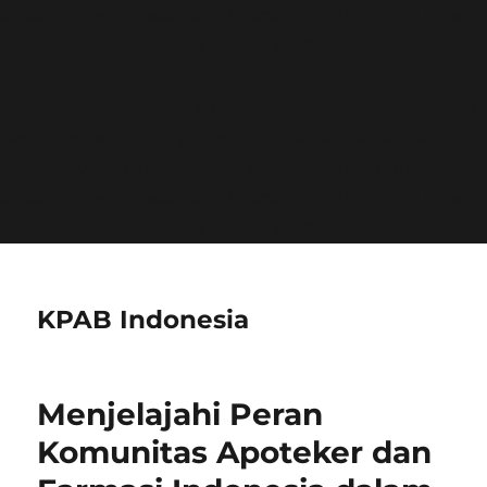
all supported browsers. in
/home/calvin/kpab.co.id/wp-
includes/functions.php
on line
6170
Deprecated
: Function WP_Dependencies->add_data()
was called with an argument that is
deprecated
since
version 6.9.0! IE conditional comments are ignored by
all supported browsers. in
/home/calvin/kpab.co.id/wp-
includes/functions.php
on line
6170
KPAB Indonesia
Menjelajahi Peran
Komunitas Apoteker dan