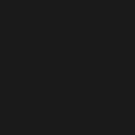
Deprecated
: Function WP_Dependencies->add_data()
was called with an argument that is
deprecated
since
version 6.9.0! IE conditional comments are ignored by
all supported browsers. in
/home/calvin/kpab.co.id/wp-
includes/functions.php
on line
6170
Deprecated
: Function WP_Dependencies->add_data()
was called with an argument that is
deprecated
since
version 6.9.0! IE conditional comments are ignored by
all supported browsers. in
/home/calvin/kpab.co.id/wp-
includes/functions.php
on line
6170
Deprecated
: Function WP_Dependencies->add_data()
was called with an argument that is
deprecated
since
version 6.9.0! IE conditional comments are ignored by