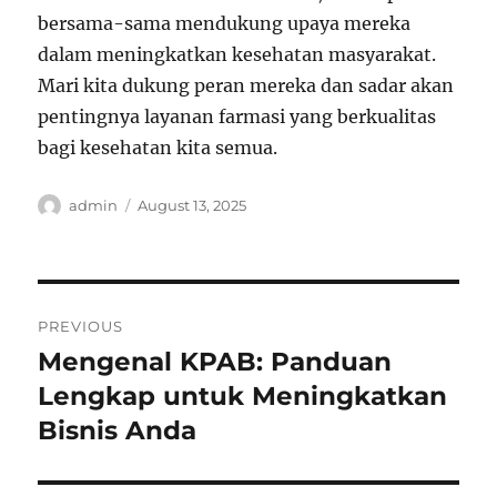
bersama-sama mendukung upaya mereka
dalam meningkatkan kesehatan masyarakat.
Mari kita dukung peran mereka dan sadar akan
pentingnya layanan farmasi yang berkualitas
bagi kesehatan kita semua.
Author
Posted
admin
August 13, 2025
on
Post
PREVIOUS
navigation
Mengenal KPAB: Panduan
Previous
post:
Lengkap untuk Meningkatkan
Bisnis Anda