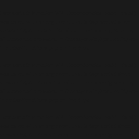
Deprecated
: Function WP_Dependencies->add_data()
was called with an argument that is
deprecated
since
version 6.9.0! IE conditional comments are ignored by
all supported browsers. in
/home/calvin/kpab.co.id/wp-
includes/functions.php
on line
6170
Deprecated
: Function WP_Dependencies->add_data()
was called with an argument that is
deprecated
since
version 6.9.0! IE conditional comments are ignored by
all supported browsers. in
/home/calvin/kpab.co.id/wp-
includes/functions.php
on line
6170
Deprecated
: Function WP_Dependencies->add_data()
was called with an argument that is
deprecated
since
version 6.9.0! IE conditional comments are ignored by