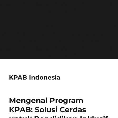
all supported browsers. in
/home/calvin/kpab.co.id/wp-
includes/functions.php
on line
6170
Deprecated
: Function WP_Dependencies->add_data()
was called with an argument that is
deprecated
since
version 6.9.0! IE conditional comments are ignored by
all supported browsers. in
/home/calvin/kpab.co.id/wp-
includes/functions.php
on line
6170
KPAB Indonesia
Mengenal Program
KPAB: Solusi Cerdas