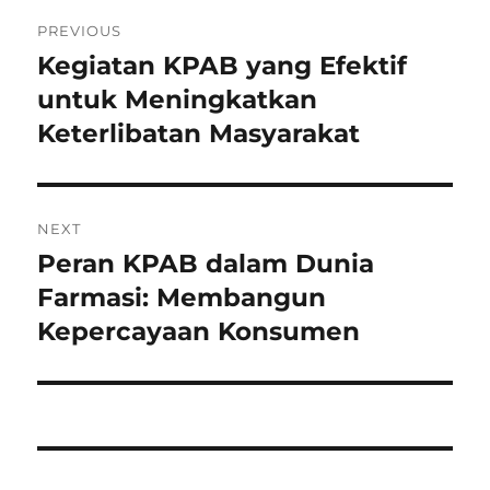
Post
PREVIOUS
navigation
Kegiatan KPAB yang Efektif
Previous
post:
untuk Meningkatkan
Keterlibatan Masyarakat
NEXT
Peran KPAB dalam Dunia
Next
post:
Farmasi: Membangun
Kepercayaan Konsumen