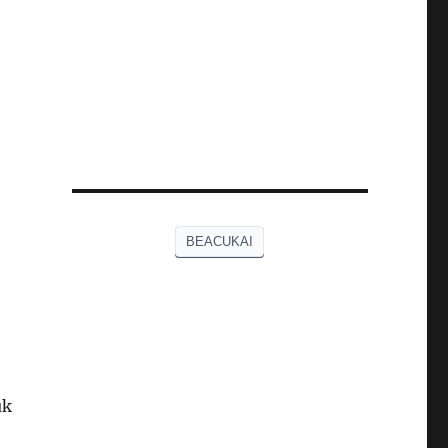
BEACUKAI
uk