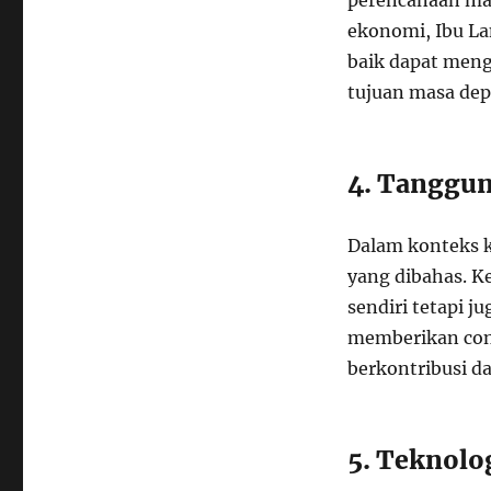
perencanaan ma
ekonomi, Ibu La
baik dapat men
tujuan masa dep
4. Tanggun
Dalam konteks k
yang dibahas. K
sendiri tetapi j
memberikan con
berkontribusi d
5. Teknolo