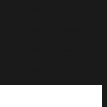
sion 6.9.0! IE conditional comments are ignored by all
sion 6.9.0! IE conditional comments are ignored by all
sion 6.9.0! IE conditional comments are ignored by all
sion 6.9.0! IE conditional comments are ignored by all