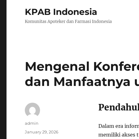
KPAB Indonesia
Komunitas Apoteker dan Farmasi Indonesia
Mengenal Konfer
dan Manfaatnya 
Pendahu
Author
admin
Dalam era infor
Posted
January 29, 2026
memiliki akses 
on