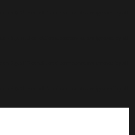
sion 6.9.0! IE conditional comments are ignored by all
sion 6.9.0! IE conditional comments are ignored by all
sion 6.9.0! IE conditional comments are ignored by all
sion 6.9.0! IE conditional comments are ignored by all