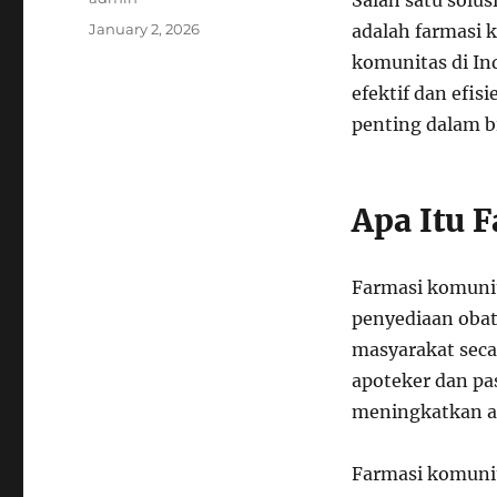
Salah satu solu
Posted
January 2, 2026
adalah farmasi 
on
komunitas di In
efektif dan efi
penting dalam bi
Apa Itu 
Farmasi komunit
penyediaan obat
masyarakat sec
apoteker dan pa
meningkatkan ak
Farmasi komunit