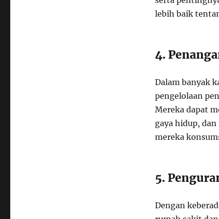
serta pentingny
lebih baik tent
4. Penanga
Dalam banyak k
pengelolaan peny
Mereka dapat m
gaya hidup, da
mereka konsums
5. Pengura
Dengan keberada