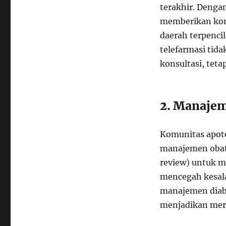
terakhir. Denga
memberikan kons
daerah terpenci
telefarmasi tid
konsultasi, teta
2. Manajem
Komunitas apot
manajemen obat.
review) untuk m
mencegah kesala
manajemen diabet
menjadikan mere