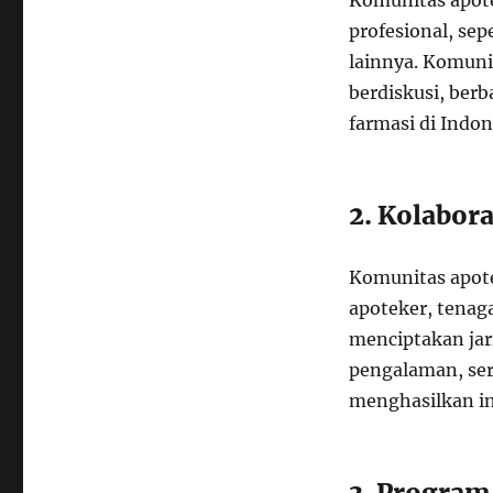
Komunitas apotek
profesional, sep
lainnya. Komuni
berdiskusi, ber
farmasi di Indon
2. Kolabor
Komunitas apote
apoteker, tenaga
menciptakan jar
pengalaman, ser
menghasilkan in
3. Program