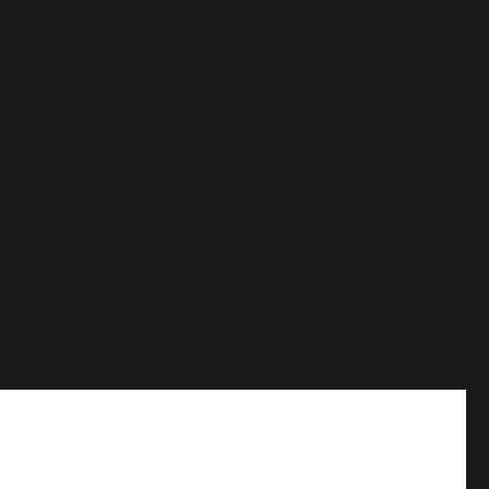
sion 6.9.0! IE conditional comments are ignored by all
sion 6.9.0! IE conditional comments are ignored by all
sion 6.9.0! IE conditional comments are ignored by all
sion 6.9.0! IE conditional comments are ignored by all