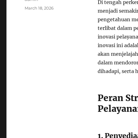
Di tengah perke
Posted
March 18, 2026
menjadi semakin
on
pengetahuan me
terlibat dalam 
inovasi pelayan
inovasi ini adal
akan menjelajah
dalam mendoron
dihadapi, serta
Peran St
Pelayana
1. Penyedi