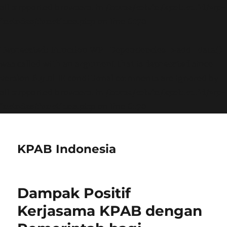
all supported browsers. in
/home/calvin/kpab.co.id/wp-
includes/functions.php
on line
6170
Deprecated
: Function WP_Dependencies->add_data()
was called with an argument that is
deprecated
since
version 6.9.0! IE conditional comments are ignored by
all supported browsers. in
/home/calvin/kpab.co.id/wp-
includes/functions.php
on line
6170
KPAB Indonesia
Dampak Positif
Kerjasama KPAB dengan