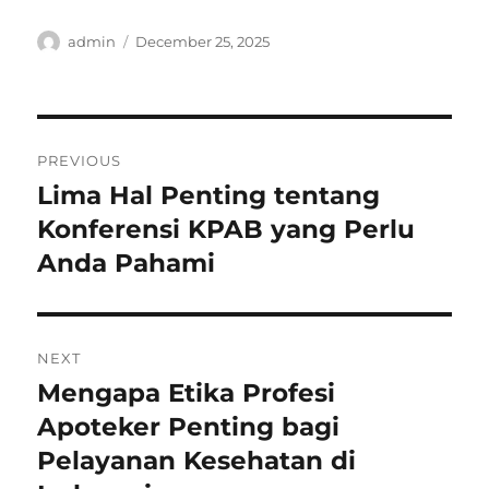
Author
Posted
admin
December 25, 2025
on
Post
PREVIOUS
navigation
Lima Hal Penting tentang
Previous
post:
Konferensi KPAB yang Perlu
Anda Pahami
NEXT
Mengapa Etika Profesi
Next
post:
Apoteker Penting bagi
Pelayanan Kesehatan di