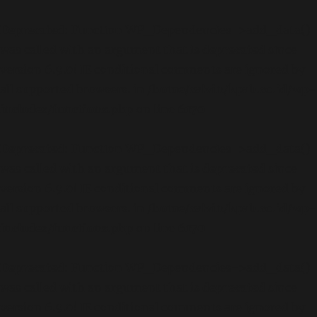
Deprecated
: Function WP_Dependencies->add_data()
was called with an argument that is
deprecated
since
version 6.9.0! IE conditional comments are ignored by
all supported browsers. in
/home/calvin/kpab.co.id/wp-
includes/functions.php
on line
6170
Deprecated
: Function WP_Dependencies->add_data()
was called with an argument that is
deprecated
since
version 6.9.0! IE conditional comments are ignored by
all supported browsers. in
/home/calvin/kpab.co.id/wp-
includes/functions.php
on line
6170
Deprecated
: Function WP_Dependencies->add_data()
was called with an argument that is
deprecated
since
version 6.9.0! IE conditional comments are ignored by