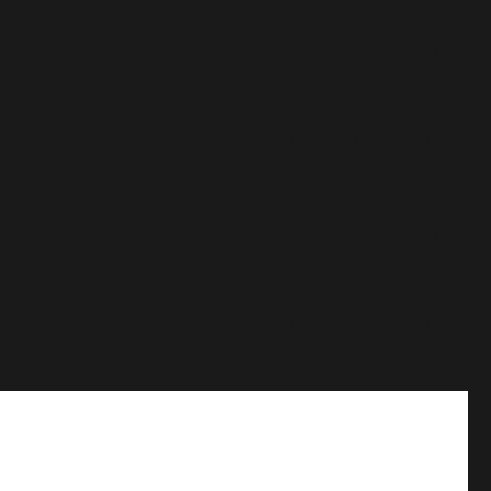
sion 6.9.0! IE conditional comments are ignored by all
sion 6.9.0! IE conditional comments are ignored by all
sion 6.9.0! IE conditional comments are ignored by all
sion 6.9.0! IE conditional comments are ignored by all