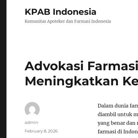
KPAB Indonesia
Komunitas Apoteker dan Farmasi Indonesia
Advokasi Farmasi
Meningkatkan Ke
Dalam dunia far
diambil untuk 
Author
admin
yang benar dan 
Posted
February 8, 2026
farmasi di Indon
on