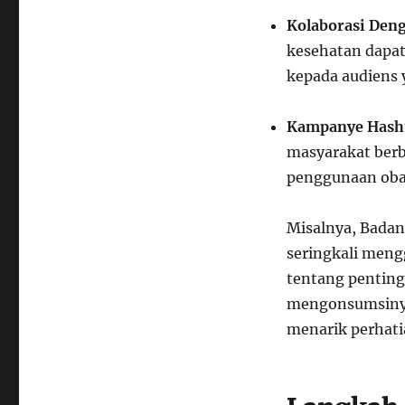
Kolaborasi Deng
kesehatan dapa
kepada audiens y
Kampanye Hash
masyarakat ber
penggunaan oba
Misalnya, Bada
seringkali men
tentang pentin
mengonsumsinya.
menarik perhati